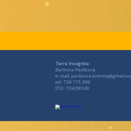
Terra Incognita:
Barbora Pavlišová
e-mail:
pavlisova.lomnice@gmail.c
tel.: 724 775 396
IČO: 70439028