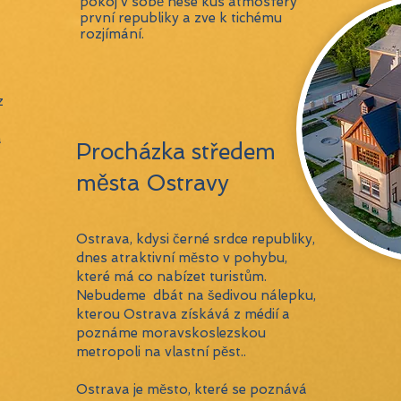
pokoj v sobě nese kus atmosféry
první republiky a zve k tichému
rozjímání.
z
á
Procházka středem
města Ostravy
Ostrava, kdysi černé srdce republiky,
dnes atraktivní město v pohybu,
které má co nabízet turistům.
Nebudeme dbát na šedivou nálepku,
kterou Ostrava získává z médií a
poznáme moravskoslezskou
metropoli na vlastní pěst..
Ostrava je město, které se poznává