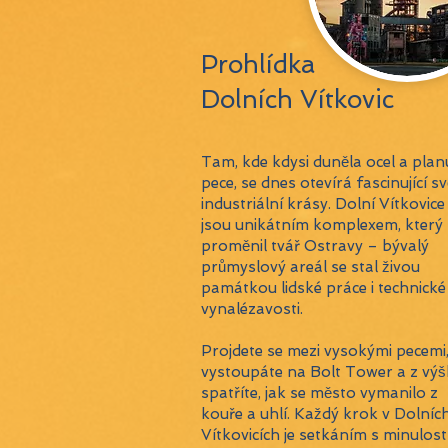
Prohlídka
Dolních Vítkovic
Tam, kde kdysi duněla ocel a plan
pece, se dnes otevírá fascinující sv
industriální krásy. Dolní Vítkovice
jsou unikátním komplexem, který
proměnil tvář Ostravy – bývalý
průmyslový areál se stal živou
památkou lidské práce i technické
vynalézavosti.
Projdete se mezi vysokými pecemi
vystoupáte na Bolt Tower a z výš
spatříte, jak se město vymanilo z
kouře a uhlí. Každý krok v Dolníc
Vítkovicích je setkáním s minulostí