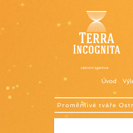
cestovní agentura
Úvod
Výl
Proměnlivé tváře Ost