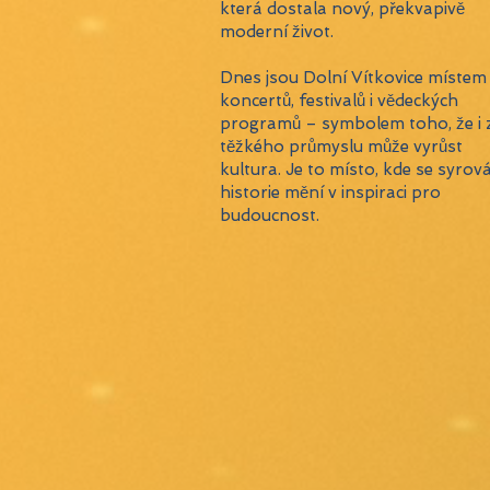
která dostala nový, překvapivě
moderní život.
Dnes jsou Dolní Vítkovice místem
koncertů, festivalů i vědeckých
programů – symbolem toho, že i 
těžkého průmyslu může vyrůst
kultura. Je to místo, kde se syrov
historie mění v inspiraci pro
budoucnost.