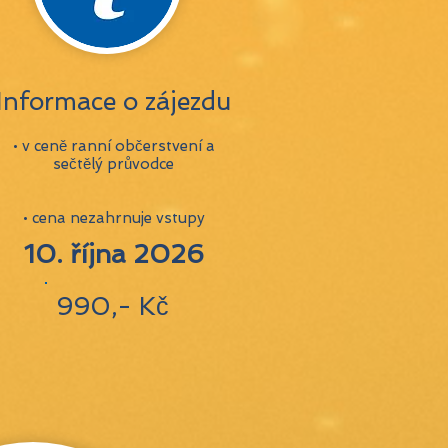
Informace o zájezdu
• v ceně ranní občerstvení a
sečtělý průvodce
• cena nezahrnuje vstupy
10. října 2026
990,- Kč