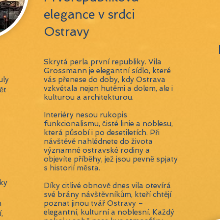
elegance v srdci
Ostravy
Skrytá perla první republiky. Vila
Grossmann je elegantní sídlo, které
uly
vás přenese do doby, kdy Ostrava
vzkvétala nejen hutěmi a dolem, ale i
ět
kulturou a architekturou.
Interiéry nesou rukopis
funkcionalismu, čisté linie a noblesu,
která působí i po desetiletích. Při
návštěvě nahlédnete do života
významné ostravské rodiny a
objevíte příběhy, jež jsou pevně spjaty
s historií města.
,
ky
Díky citlivé obnově dnes vila otevírá
své brány návštěvníkům, kteří chtějí
h
poznat jinou tvář Ostravy –
elegantní, kulturní a noblesní. Každý
,