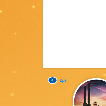
<
Zpět