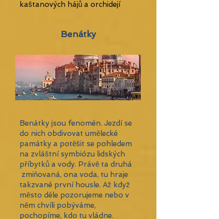
kaštanových hájů a orchidejí
Benátky
Benátky jsou fenomén. Jezdí se
do nich obdivovat umělecké
památky a potěšit se pohledem
na zvláštní symbiózu lidských
příbytků a vody. Právě ta druhá
zmiňovaná, ona voda, tu hraje
takzvané první housle. Až když
město déle pozorujeme nebo v
něm chvíli pobýváme,
pochopíme, kdo tu vládne.