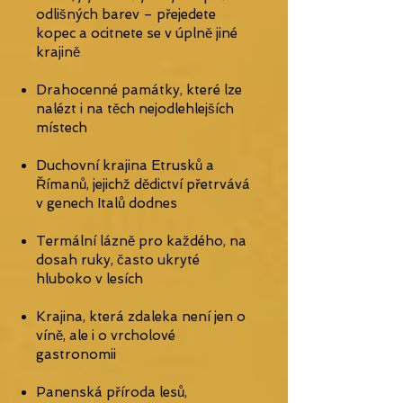
odlišných barev – přejedete
kopec a ocitnete se v úplně jiné
krajině
Drahocenné památky, které lze
nalézt i na těch nejodlehlejších
místech
Duchovní krajina Etrusků a
Římanů, jejichž dědictví přetrvává
v genech Italů dodnes
Termální lázně pro každého, na
dosah ruky, často ukryté
hluboko v lesích
Krajina, která zdaleka není jen o
víně, ale i o vrcholové
gastronomii
Panenská příroda lesů,