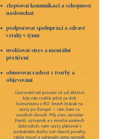
zlepšovat komunikaci a schopnost
naslouchat
podporovat spolupráci a zdravé
vztahy v týmu
uvolňovat stres a mentální
přetížení
obnovovat radost z tvorby a
objevování
Cestování mě provází už od dětství,
kdy nás rodiče ještě za dob
komunismu v 80. letech brávali na
cesty po Evropě – tam, kam to
soudruh dovolil. Můj otec Jaroslav
Pavliš, výtvarník a v mnoha směrech
dobrodruh, nám cesty plánoval v
podobném duchu své vlastní povahy,
takže nouzí o adrenalin jsme netrpěli.