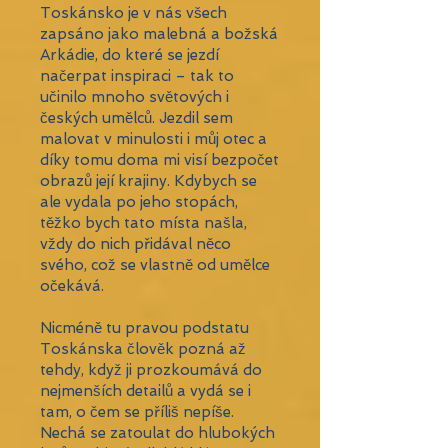
Toskánsko je v nás všech
zapsáno jako malebná a božská
Arkádie, do které se jezdí
načerpat inspiraci – tak to
učinilo mnoho světových i
českých umělců. Jezdil sem
malovat v minulosti i můj otec a
díky tomu doma mi visí bezpočet
obrazů její krajiny. Kdybych se
ale vydala po jeho stopách,
těžko bych tato místa našla,
vždy do nich přidával něco
svého, což se vlastně od umělce
očekává.
Nicméně tu pravou podstatu
Toskánska člověk pozná až
tehdy, když ji prozkoumává do
nejmenších detailů a vydá se i
tam, o čem se příliš nepíše.
Nechá se zatoulat do hlubokých