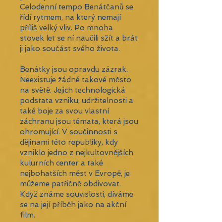
Celodenní tempo Benátčanů se
řídí rytmem, na který nemají
příliš velký vliv. Po mnoha
stovek let se ní naučili sžít a brát
ji jako součást svého života.
Benátky jsou opravdu zázrak.
Neexistuje žádné takové město
na světě. Jejich technologická
podstata vzniku, udržitelnosti a
také boje za svou vlastní
záchranu jsou témata, která jsou
ohromující. V součinnosti s
dějinami této republiky, kdy
vzniklo jedno z nejkultovnějších
kulurních center a také
nejbohatších měst v Evropě, je
můžeme patřičně obdivovat.
Když známe souvislosti, díváme
se na její příběh jako na akční
film.