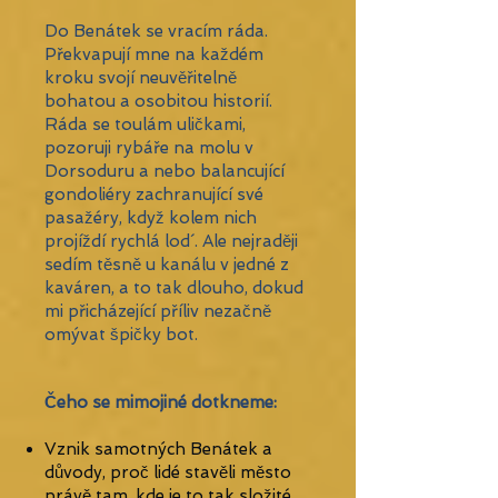
Do Benátek se vracím ráda.
Překvapují mne na každém
kroku svojí neuvěřitelně
bohatou a osobitou historií.
Ráda se toulám uličkami,
pozoruji rybáře na molu v
Dorsoduru a nebo balancující
gondoliéry zachranující své
pasažéry, když kolem nich
projíždí rychlá lod´. Ale nejraději
sedím těsně u kanálu v jedné z
kaváren, a to tak dlouho, dokud
mi přicházející příliv nezačně
omývat špičky bot.
Čeho se mimojiné dotkneme: ​
Vznik samotných Benátek a
důvody, proč lidé stavěli město
právě tam, kde je to tak složité