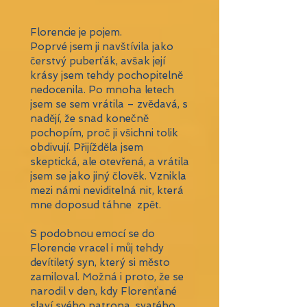
Florencie je pojem.
Poprvé jsem ji navštívila jako
čerstvý puberťák, avšak její
krásy jsem tehdy pochopitelně
nedocenila. Po mnoha letech
jsem se sem vrátila – zvědavá, s
nadějí, že snad konečně
pochopím, proč ji všichni tolik
obdivují. Přijížděla jsem
skeptická, ale otevřená, a vrátila
jsem se jako jiný člověk. Vznikla
mezi námi neviditelná nit, která
mne doposud táhne zpět.
S podobnou emocí se do
Florencie vracel i můj tehdy
devítiletý syn, který si město
zamiloval. Možná i proto, že se
narodil v den, kdy Florenťané
slaví svého patrona, svatého