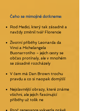
Čeho se mimojiné dotkneme: ​
Rod Medici, který tak zásadně a
navždy změnil tvář Florencie
Životní příběhy Leonarda da
Vinci a Michelangela
Buonarrotiho – jejich cesty se
občas protínaly, ale v mnohém
se zásadně rozcházely
V čem má Dan Brown trochu
pravdu a co si naopak domýšlí
Nejslavnější obrazy, které známe
všichni, ale jejich fascinující
příběhy už tolik ne
Proč renesance vykvetla právě