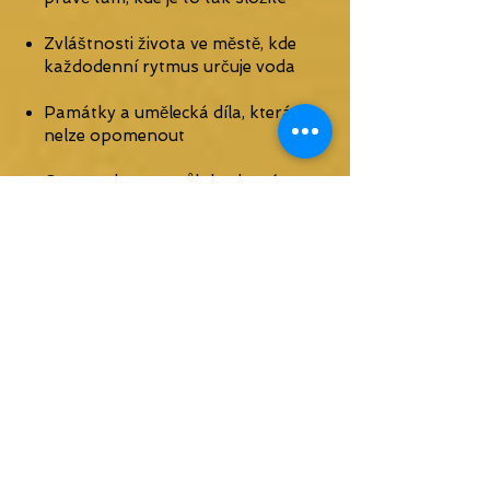
Zvláštnosti života ve městě, kde
každodenní rytmus určuje voda
Památky a umělecká díla, která
nelze opomenout
Ostrovy laguny a ůlohy, které v
dějinách města hrály
Slavní rodáci jako jsou Antonio
Vivaldi, Marco Polo nebo Carlo
Goldoni
Původ benátského karnevalu a
to, jak hluboce ovlivňoval život
Benátčanů
Propojení naší krajiny s
Benátkami, které je překvapivě
těsné