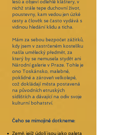
lesů a objeví odlehlé kláštery, v
nichž stále tepe duchovní život,
poustevny, kam vedou jen úzké
cesty a člověk se často vydává s
vidinou hledání klidu a ticha.
Mám za sebou bezpočet zážitků,
kdy jsem v zastrčeném kostelíku
našla umělecký předmět, za
který by se nemusela stydět ani
Národní galerie v Praze. Tohle je
ono Toskánsko, malebné,
poklidné a zároveň velkolepé,
což dokládají města postavená
na původních etruských
sídlištích a dávající na odiv svoje
kulturní bohatství.
Čeho se mimojiné dotkneme: ​
Země, jejíž údolí jsou jako paleta