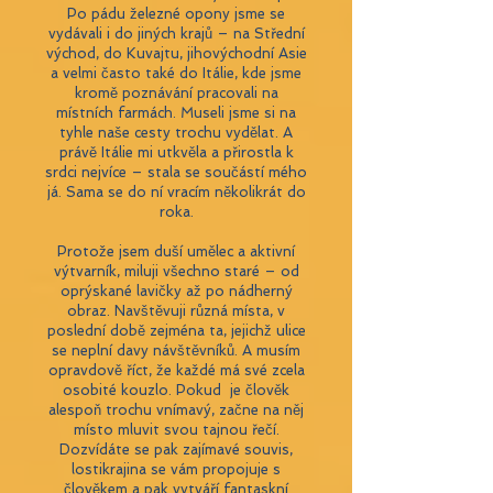
Po pádu železné opony jsme se
vydávali i do jiných krajů – na Střední
východ, do Kuvajtu, jihovýchodní Asie
a velmi často také do Itálie, kde jsme
kromě poznávání pracovali na
místních farmách. Museli jsme si na
tyhle naše cesty trochu vydělat. A
právě Itálie mi utkvěla a přirostla k
srdci nejvíce – stala se součástí mého
já. Sama se do ní vracím několikrát do
roka.
Protože jsem duší umělec a aktivní
výtvarník, miluji všechno staré – od
oprýskané lavičky až po nádherný
obraz. Navštěvuji různá místa, v
poslední době zejména ta, jejichž ulice
se neplní davy návštěvníků. A musím
opravdově říct, že každé má své zcela
osobité kouzlo. Pokud je člověk
alespoň trochu vnímavý, začne na něj
místo mluvit svou tajnou řečí.
Dozvídáte se pak zajímavé souvis,
lostikrajina se vám propojuje s
člověkem a pak vytváří fantaskní