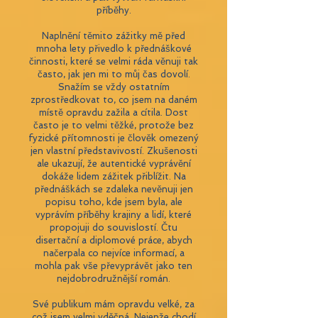
příběhy.
Naplnění těmito zážitky mě před
mnoha lety přivedlo k přednáškové
činnosti, které se velmi ráda věnuji tak
často, jak jen mi to můj čas dovolí.
Snažím se vždy ostatním
zprostředkovat to, co jsem na daném
místě opravdu zažila a cítila. Dost
často je to velmi těžké, protože bez
fyzické přítomnosti je člověk omezený
jen vlastní představivostí. Zkušenosti
ale ukazují, že autentické vyprávění
dokáže lidem zážitek přiblížit. Na
přednáškách se zdaleka nevěnuji jen
popisu toho, kde jsem byla, ale
vyprávím příběhy krajiny a lidí, které
propojuji do souvislostí. Čtu
disertační a diplomové práce, abych
načerpala co nejvíce informací, a
mohla pak vše převyprávět jako ten
nejdobrodružnější román.
Své publikum mám opravdu velké, za
což jsem velmi vděčná. Nejenže chodí