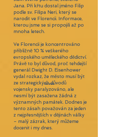
Jana. Při křtu dostal jméno Filip
podle sv. Filipa Neri, který se
narodit ve Florencii. Informace,
kterou jsme se si propojili až po
mnoha letech.
Ve Florencii je koncentrováno
přibližně 10 % veškerého
evropského uměleckého dědictví.
Právě to byl důvod, proč tehdejší
generál Dwight D. Eisenhower
vydal rozkaz, že město musí být
ze strategických důvodů
Florencie
vojensky paralyzováno, ale
nesmí být zasažena žádná z
významných památek. Dodnes je
tento zásah považován za jeden
z nejpřesnějších v dějinách války
– malý zázrak, který můžeme
docenit i my dnes.