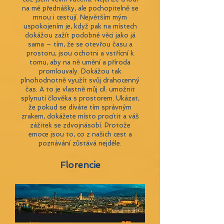
na mé přednášky, ale pochopitelně se
mnou i cestují. Největším mým
uspokojením je, když pak na místech
dokážou zažít podobné věci jako já
sama – tím, že se otevřou času a
prostoru, jsou ochotni a vstřícní k
tomu, aby na ně umění a příroda
promlouvaly. Dokážou tak
plnohodnotně využít svůj drahocenný
čas. A to je vlastně můj cíl: umožnit
splynutí člověka s prostorem. Ukázat,
že pokud se díváte tím správným
zrakem, dokážete místo procítit a váš
zážitek se zdvojnásobí. Protože
emoce jsou to, co z našich cest a
poznávání zůstává nejdéle.
Florencie