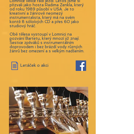
Lomnice velice rádi jezdí. Letos jsme si
přizvali jako hosta Radima Zenkla, který
od roku 1989 působí v USA. Je to
kreativní a žánrově neomezý
instrumentalista, který má na svém
kontě 8 sóloívých CD a přes 60 jako
studiový hráč.
Obě tělesa vystoupí v Lomnici na
pozvání Bartetu, který mnozí již znají.
Šestice zpěváků s instrumentálním
doprovodem i bez brázdí vody různých
žánrů bez omezení a s velkým nadšením.
Letáček o akci