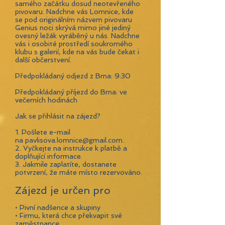
samého začátku dosud neotevřeného
pivovaru. Nadchne vás Lomnice, kde
se pod originálním názvem pivovaru
Genius noci skrývá mimo jiné jediný
ovesný ležák vyráběný u nás. Nadchne
vás i osobité prostředí soukromého
klubu s galerií, kde na vás bude čekat i
další občerstvení.
Předpokládaný odjezd z Brna: 9:30
Předpokládaný příjezd do Brna: ve
večerních hodinách
Jak se přihlásit na zájezd?
1. Pošlete e-mail
na
pavlisova.lomnice@gmail.com
.
2. Vyčkejte na instrukce k platbě a
doplňující informace.
3. Jakmile zaplatíte, dostanete
potvrzení, že máte místo rezervováno.
Zájezd je určen pro
• Pivní nadšence a skupiny​
• Firmu, která chce překvapit své
zaměstnance​