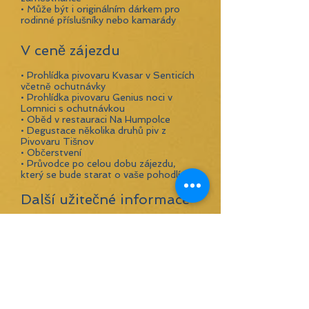
• Může být i originálním dárkem pro
rodinné příslušníky nebo kamarády
V ceně zájezdu
• Prohlídka pivovaru Kvasar v Senticích
včetně ochutnávky
• Prohlídka pivovaru Genius noci v
Lomnici s ochutnávkou
• Oběd v restauraci Na Humpolce​
• Degustace několika druhů piv z
Pivovaru Tišnov
​• Občerstvení​
• Průvodce po celou dobu zájezdu,
který se bude starat o vaše pohodlí
Další užitečné informace
• Během dne budou
příležitosti konzumace piv dalších
pivovarů​
• Možnost zahrát si o ceny v rámci
soutěže Tišnovské pivní stezky​
• Budete mít příležitost si v případě
zájmu zakoupit různé druhy lahvových
piv a také pivní suvenýry (sklenice,