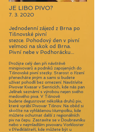
JE LIBO PIVO?
7. 3. 2020
Jednodenní zájezd z Brna po
Tišnovské pivní
stezce. Pohodový den v pivní
velmoci na skok od Brna.
Pivní nebe v Podhorácku...
Prožijte celý den při návštěvě
minipivovarů a podniků zapojených do
Tišnovské pivní stezky. Starost o řízení
přenecháte jiným a sami si budete
užívat pohodlí bez omezení. Navštívíte
Pivovar Kvasar v Senticích, kde nás pan
Jelínek seznámí s výrobou nejen svého
medového piva. V Tišnově
budete degustovat několika druhů piv,
které vyrábí Pivovar Tišnov. Na oběd si
skočíte na vyhlášenou Humpolku, kde
můžete ochutnat další z regionálních
piv na čepu. Zastavíte se v Doubravníku
nebo v nejmladším pivovaru Vorkloster
v Předklášteří, kde můžete být u