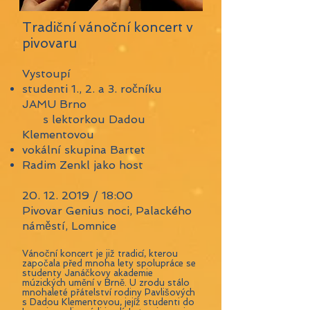
Tradiční vánoční koncert v
pivovaru
Vystoupí
studenti 1., 2. a 3. ročníku
JAMU Brno
s lektorkou Dadou
Klementovou
vokální skupina Bartet
Radim Zenkl jako host
20. 12. 2019
/ 18:00
Pivovar Genius noci, Palackého
náměstí, Lomnice
Vánoční koncert je již tradicí, kterou
započala před mnoha lety spolupráce se
studenty Janáčkovy akademie
múzických umění v Brně. U zrodu stálo
mnohaleté přátelství rodiny Pavlišových
s Dadou Klementovou, jejíž studenti do