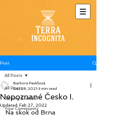
Post
All Posts
Barbora Pavlišová
All Posts
Dec 28, 2021
3 min read
Nepoznané Česko I.
Getting Started
Updated:
Feb 27, 2022
Your Community
Na skok od Brna 