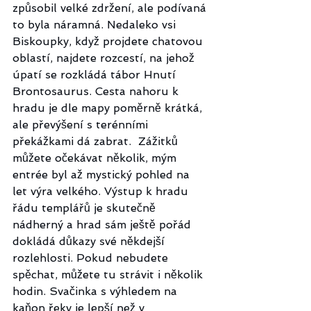
způsobil velké zdržení, ale podívaná 
to byla náramná. Nedaleko vsi 
Biskoupky, když projdete chatovou 
oblastí, najdete rozcestí, na jehož 
úpatí se rozkládá tábor Hnutí 
Brontosaurus. Cesta nahoru k 
hradu je dle mapy poměrně krátká, 
ale převýšení s terénními 
překážkami dá zabrat.  Zážitků 
můžete očekávat několik, mým 
entrée byl až mystický pohled na 
let výra velkého. Výstup k hradu 
řádu templářů je skutečně 
nádherný a hrad sám ještě pořád 
dokládá důkazy své někdejší 
rozlehlosti. Pokud nebudete 
spěchat, můžete tu strávit i několik 
hodin. Svačinka s výhledem na 
kaňon řeky je lepší než v 