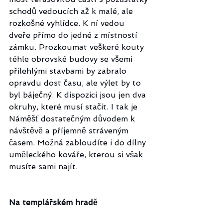
schodů vedoucích až k malé, ale 
rozkošné vyhlídce. K ní vedou 
dveře přímo do jedné z místností 
zámku. Prozkoumat veškeré kouty 
téhle obrovské budovy se všemi 
přilehlými stavbami by zabralo 
opravdu dost času, ale výlet by to 
byl báječný. K dispozici jsou jen dva 
okruhy, které musí stačit. I tak je 
Náměšť dostatečným důvodem k 
návštěvě a příjemně stráveným 
časem. Možná zabloudíte i do dílny 
uměleckého kováře, kterou si však 
musíte sami najít. 
Na templářském hradě