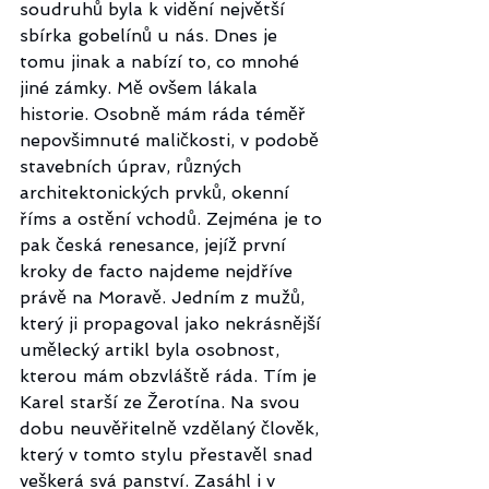
soudruhů byla k vidění největší 
sbírka gobelínů u nás. Dnes je 
tomu jinak a nabízí to, co mnohé 
jiné zámky. Mě ovšem lákala 
historie. Osobně mám ráda téměř 
nepovšimnuté maličkosti, v podobě 
stavebních úprav, různých 
architektonických prvků, okenní 
říms a ostění vchodů. Zejména je to 
pak česká renesance, jejíž první 
kroky de facto najdeme nejdříve 
právě na Moravě. Jedním z mužů, 
který ji propagoval jako nekrásnější 
umělecký artikl byla osobnost, 
kterou mám obzvláště ráda. Tím je 
Karel starší ze Žerotína. Na svou 
dobu neuvěřitelně vzdělaný člověk, 
který v tomto stylu přestavěl snad 
veškerá svá panství. Zasáhl i v 