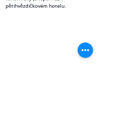
pětihvězdičkovém hotelu. 
Kdy a za jakých okolností 
Templštejn zanikl, není známo. Na 
konci 19. století a zejména v letech 
1900-1906 prováděl v prostoru 
hradu vykopávky panský revírník 
Štencl, pozdější spoluzakladatel 