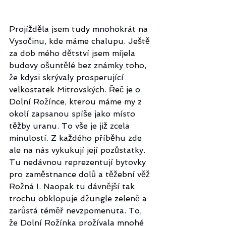
Projížděla jsem tudy mnohokrát na 
Vysočinu, kde máme chalupu. Ještě 
za dob mého dětství jsem míjela 
budovy ošuntělé bez známky toho, 
že kdysi skrývaly prosperující 
velkostatek Mitrovských. Řeč je o 
Dolní Rožínce, kterou máme my z 
okolí zapsanou spíše jako místo 
těžby uranu. To vše je již zcela 
minulostí. Z každého příběhu zde 
ale na nás vykukují její pozůstatky. 
Tu nedávnou reprezentují bytovky 
pro zaměstnance dolů a těžební věž 
Rožná I. Naopak tu dávnější tak 
trochu obklopuje džungle zeleně a 
zarůstá téměř nevzpomenuta. To, 
že Dolní Rožínka prožívala mnohé 