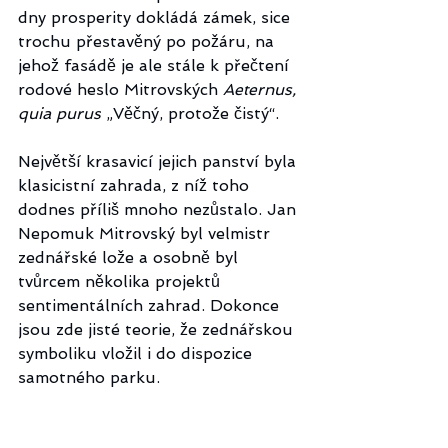
dny prosperity dokládá zámek, sice 
trochu přestavěný po požáru, na 
jehož fasádě je ale stále k přečtení 
rodové heslo Mitrovských 
Aeternus, 
quia purus
 „Věčný, protože čistý“. 
Největší krasavicí jejich panství byla 
klasicistní zahrada, z níž toho 
dodnes příliš mnoho nezůstalo. Jan 
Nepomuk Mitrovský byl velmistr 
zednářské lože a osobně byl 
tvůrcem několika projektů 
sentimentálních zahrad. Dokonce 
jsou zde jisté teorie, že zednářskou 
symboliku vložil i do dispozice 
samotného parku.