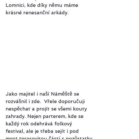
Lomnici, kde díky němu máme 
krásné renesanční arkády.
Jako majitel i naší Náměště se 
rozvášnil i zde.  Vřele doporučuji 
nespěchat a projít se všemi kouty 
zahrady. Nejen parterem, kde se 
každý rok odehrává folkový 
festival, ale je třeba sejít i pod 
most terasovitou částí s pozůstatky 